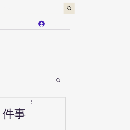
Forum
Log In
 件事