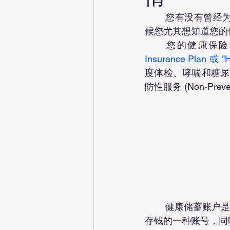
	您有没有曾经为看医生或住院后收到账单，说您欠他们一大笔钱，而感到惊讶？这个时
候您尤其想知道您的
	您的健康保
Insurance Plan 或 
度体检、哮喘和糖尿病
防性服务 (Non-Pre
	健康储蓄账户是
存钱的一种账号，同