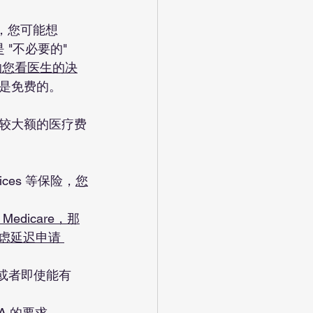
，您可能想 
"不必要的" 
影响您看医生的决
是免费的。
临比较大额的医疗费
rvices 等保险，
您
edicare，那
虑延迟申请 
A)，或者即使能有 
SA 的要求。