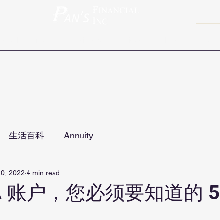
ravel Insurance
Retirement
Videos
Blog
Contact
生活百科
Annuity
10, 2022
4 min read
A 账户，您必须要知道的 5