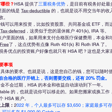
处有哪些？
HSA 提供了
三重税务优势
，是目前有税务好处最
里面的钱是 
Tax-deductible
 的，也就是说不用交当年的收
收。
面的钱可以用来投资，比如投资股票、共同基金或 ETF，而
 
Tax-deferred
，这类似于您的退休账户 401(k), IRA 等。
A 账户里面的钱，如果用来支付合格医疗保健费用，本金和
Free
了，这点优势有点像 Roth 401(k) 和 Roth IRA 了。
务优点的投资账户好像也就只有 HSA 吧？这也是大家喜欢
重要事项
没有具体的要求。也就是说，这是您自己的钱，您可以随时
在合格的医疗开销上，否则需要交税，还有 20% 罚金。
资金不会过期，HSA 的本金和收益自动滚动到下一年。
Portable 的，也就是说你可以移走的。如果您搬家或换工
 HSA 账户。
款上限：
2
022 年，个人最多可以存 $3,650；家庭最多可存 
以多存 $1,000 的 Catch-up
。