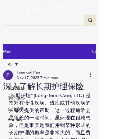
Post
All
Financial Pan
All
Nov 17, 2025
7 min read
深入了解长期护理保险
投资退休
“长期护理” (Long-Term Care, LTC) 是
医疗保险
指对有慢性疾病、残疾或其他疾病的
生活百科
人每天提供的帮助，这一过程通常会
是很长的一段时间。虽然现在很难想
Annuity
象，但是事实是我们用到某种形式的
长期护理的概率是非常大的，而且费