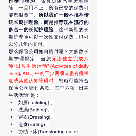
推移而增加
，这有点像汽车房屋保
险，一旦用不上，所有已交的保费可
能都浪费了。
所以我们一般不推荐传
统长期护理险，而是推荐现在流行的
多合一的长期护理险
，这种新型的长
期护理险可以一次性支付保费，也可
以分几年内支付。
那么保险公司如何赔付呢？大多数长
期护理规定，当您
无法独立完成六
项“日常生活活动” (Activities of daily 
living, ADL) 中的至少两项或患有痴呆
症或其他认知障碍时
，您就可能符合
保险公司赔付条款。其中六项 “日常
生活活动” 是：
如厕(Toileting) 、
洗澡(Bathing)、
穿衣(Dressing)、
进食(Eating)、
协助下床(Transferring out of 