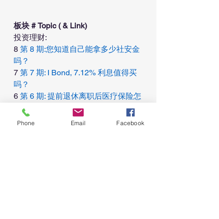
板块 # Topic ( & Link)
投资理财:
8 
第 8 期:您知道自己能拿多少社安金
吗？
7 
第 7 期: I Bond, 7.12% 利息值得买
吗？
6 
第 6 期: 提前退休离职后医疗保险怎
么办？
5 
第 5 期: 大学教育基金规划, 529, 
Phone
Email
Facebook
MET, UTMA-UGMA, Roth, 投资保险
4 
第4期: 社安金要交税吗？如何计算
多少社安金要交税？
3 
第3期: Roth IRA Backdoor &  
Conversion; 什么情况下IRA可以抵税
2 
第2期: 退休省税 Roth IRA: 为什么
要Roth IRA? 能放多少?
1 
第1期: 退休省税 Traditional IRA: 