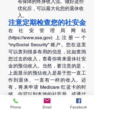
有保障的终身收入流。做好这些
优化后，可以最大化您的退休收
入。
注意定期检查您的社安金
在社安管理局网站 
(
https://www.ssa.gov
) 上注册一个 
“mySocial Security” 账户。您在这里
可以查到很多有用的信息，比如查阅
您过去的收入，查看你将来退休社安
金的预估收入。当然，要注意的是，
上面显示的预估收入是基于您一直工
作到退休、一直有一样的收入。还
有，将来申请 Medicare 红蓝卡的时
候，你可以到本地的社安局，或通过
电话申请，但是通过社安管理局网
Phone
Email
Facebook
站 (
https://www.ssa.gov
) 更方便。
如果您发现社安局网站上的报告有错
误，您应该在三年内及时改正过来。
如果您还没有申请 “mySocial 