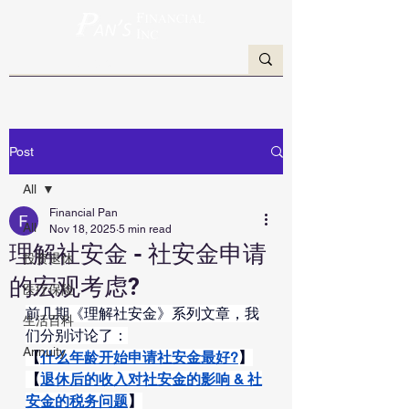
Post
All
Financial Pan
All
Nov 18, 2025
5 min read
理解社安金 - 社安金申请
投资退休
的宏观考虑?
医疗保险
前几期《理解社安金》系列文章，我
生活百科
们分别讨论了：
Annuity
【
什么年龄开始申请社安金最好?
】
【
退休后的收入对社安金的影响 & 社
安金的税务问题
】