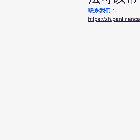
联系我们：
https://zh.panfinanci