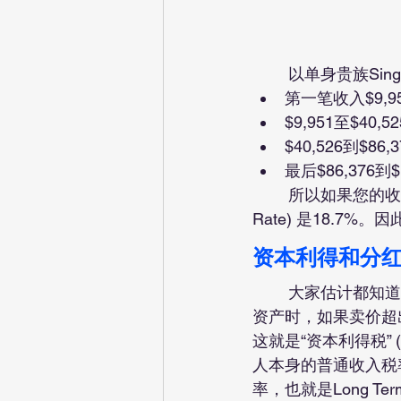
	以单身贵族Sing
第一笔收入$9,9
$9,951至$40
$40,526到$8
最后$86,376到
	所以如果您的收入是$100,000，总共交的税约为$18,741，您的有效税率 (Effective Tax 
Rate) 是18.7
资本利得和分红税(Cap
	大家估计都知道，在美国投资，不管是房产，还是其他炒股基金投资，在卖出一项投资
资产时，如果卖价超出成
这就是“资本利得税” (
人本身的普通收入税
率，也就是Long Te