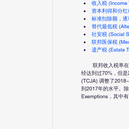
收入税 (Income T
资本利得和分红税 (Cap
标准扣除额，逐项扣除额 
替代最低税 (Altern
社安税 (Social Se
联邦医保税 (Medic
遗产税 (Estate Ta
	联邦收入税率在过去这么多年一直在改变。上世纪70年代的时候，个人收入最高税率曾
经达到过70%，但是201
(TCJA) 调整了2
到2017年的水平。除了
Exemptions，