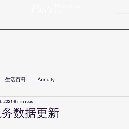
ravel Insurance
Retirement
Videos
Blog
Contact
生活百科
Annuity
6, 2021
6 min read
年税务数据更新