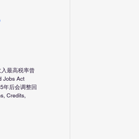
)
bs Act 
025年后会调整回
edits, 