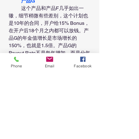
产品G
	这个产品和产品F几乎如出一
辙，细节稍微有些差别，这个计划也
是10年的合同，开户给15% Bonus，
在开户后18个月之内都可以放钱。产
品G的年金值增长是市场增长的
150%，也就是1.5倍。产品G的
Payout Rate不是每年增加，而是分年
龄段增加。其他的条款和产品F基本
Phone
Email
Facebook
一致。
上
面这两个产品都没有费用
！
	那究竟是产品F好还是产品G好
呢？产品F和G都有它独特的优势。具
体哪一款更适合您，还是那句话，这
需要具体分析，每个人年龄不同，放