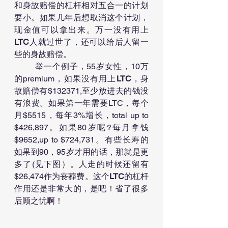
和身故赔偿的杠杆相对五合一的计划
要小。如果几年后想取消这个计划，
现金值可以拿出来。万一没有用上
LTC
人就过世了，还可以给后人留一
些的身故赔偿。
	举一个例子，55岁女性，10万
的premium，如果没有用上
LTC
，身
故赔偿有$132371,至少放进去的钱没
有浪费。如果第一年需要LTC，每个
月$5515，每年3%增长，total up to 
$426,897。如果80岁呢?每月拿钱
$9652,up to $724,731。有些长寿的
如果到90，95岁才用的话，那就是更
多了(见下图）。人走的时候还留有
$26,474作为丧葬费。这个
LTC
的杠杆
作用还是非常大的，是吧！省了很多
后顾之忧啊！