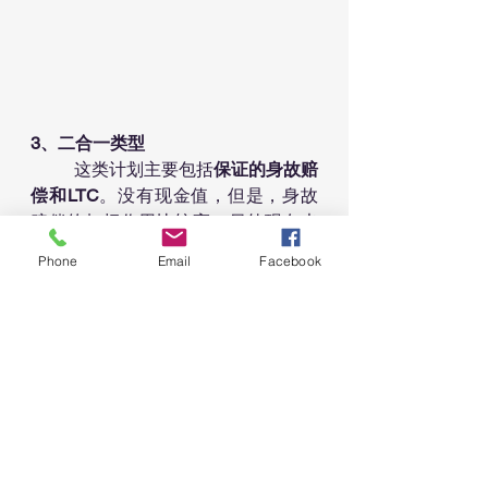
3、二合一类型
	这类计划主要包括
保证的身故赔
偿和LTC
。没有现金值，但是，身故
赔偿的杠杆作用比较高。另外现在也
有公司加上
return  of premium
这个功
Phone
Email
Facebook
能，这样的话，在某些时候，如果你
想把计划取消，你可以把交的保费拿
回来。相当于用了若干年的免费保
险，因为现在钱放银行也基本没有回
报嘛
	现在肯定有人想问，
哪一种最