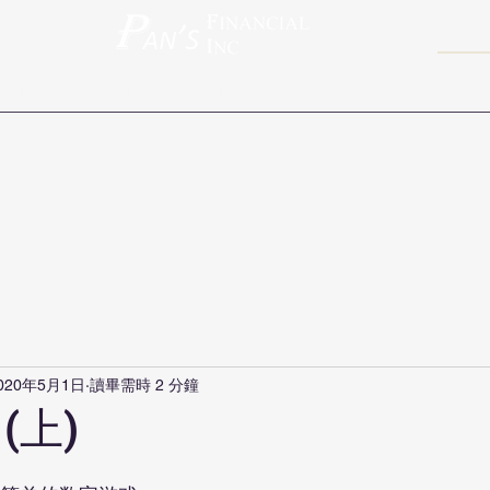
rvices
旅游保险
About
免费咨询
博客
联系我
020年5月1日
讀畢需時 2 分鐘
(上)