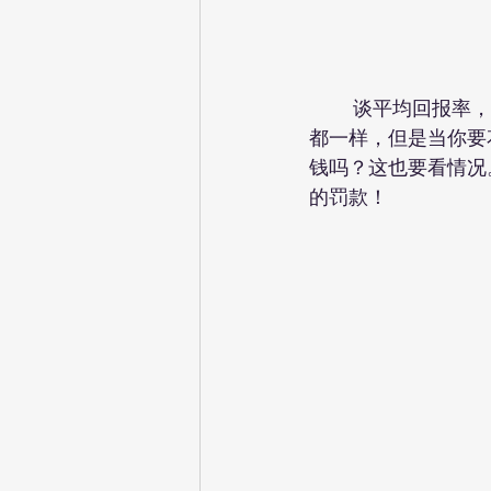
	谈平均回报率，如果你不花钱，先涨后跌，先跌后涨，随便咋换，反正是个乘法交换，
都一样，但是当你要
钱吗？这也要看情况。
的罚款！