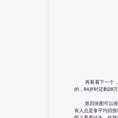
	再看看下一个，用平均回报率3.78%算的，最后那个灰色的，就是用平均回报率算出来
的，84岁时还剩28
	第四张图可以很
有人总是拿平均回报
呢？看着过去，你我