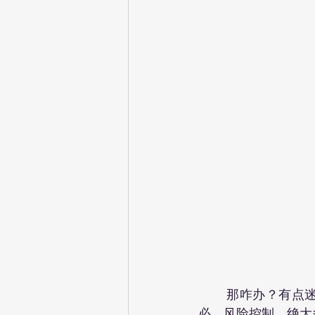
	那咋办？有点迷糊？其实也不难，我们每个人都是某个方面的专家，但是管理钱财却未
必。风险控制，绝大