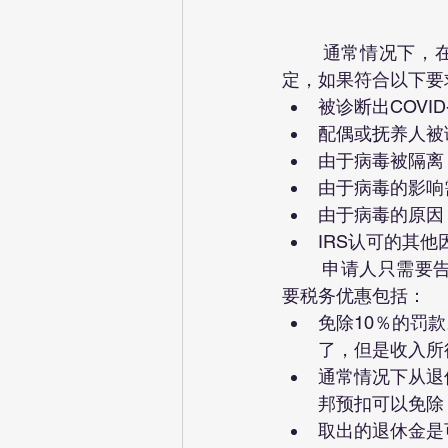
	通常情况下，在59 ½ 岁以前从退休账号中拿钱，会有10%的罚款。但是CARES Act规
定，如果符合以下要
被诊断出COVID-
配偶或抚养人被诊
由于病毒被隔离
由于病毒的影响
由于病毒的原因
IRS认可的其他
	申请人只需要告诉退休金管理公司满足上面条件中的任何一种情况就行。与此相关的主
要税务优惠包括：
免除10％的罚
了，但是收入所
通常情况下从退休
邦预扣可以免除
取出的退休金是