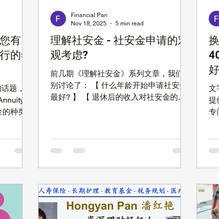
Financial Pan
Nov 18, 2025
5 min read
您有
理解社安金 - 社安金申请的宏
行的年
观考虑?
4
前几期《理解社安金》系列文章，我们分
别讨论了： 【 什么年龄开始申请社安金
的话题，也
文
最好? 】 【 退休后的收入对社安金的影
uity
提
响 & 社安金的税务问题 】 【 如何优化社
 年金的种类
专
安金 Spousal Benefit? 】 最近我们也发
金 年金
资
布了几期关于社安金知识的 YouTube 视
金简介请参考我
一
频。 第 4 期: 美国养老金 — 社安金收入
金在我们的
管理
要交税吗？如何计算多少社安金要交税？
？ 首
金
链接： https://youtu.be/h9pbcrJZLYo 第 8
，平均寿命
C
期: 您知道自己能拿多少社安金/政府养老
一百岁以上
C
金吗？是怎么计算的？什么时候拿社安金
其注重身体
公司
比较好呢？链接：
们的储蓄是
那 
https://youtu.be/BuH5_28Fsyk 第 11 期:
 其次，
年