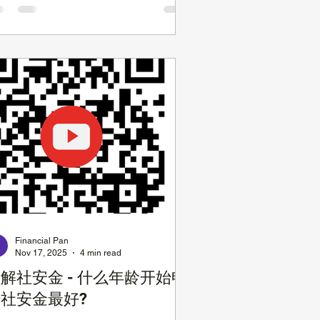
、背部疼痛、体重降低，和疲劳等，很
易被人忽视或归因于其他原因。 01 胰
癌早期 6 大预警信号 研究表明，如果
腺癌在早期发现，会有更高的治愈率，
且也能采用一些相对温和的治疗手段，
少治疗痛苦。 这就是为什么需要警惕
下症状。 腹部和背部疼痛 胰腺癌最常
的症状是腹部不适，位于中上腹部，肚
上方，常向背部放射。有溃疡、胆结石
者胃食管反流的人也会有这种痛苦。
腺癌疼痛的特点是，早期可能是隐隐作
，但是会慢慢变得非常严重和持续 。
尿病伴随着体重降低 另一个征兆是新
的糖尿病症状，或者血糖水平的恶化,
Financial Pan
Nov 17, 2025
4 min read
别是伴随着原因不明的体重降低。研究
员发现， 新发病的糖尿病患者患胰腺
解社安金 - 什么年龄开始申
的风险比普通人群高 3 倍 ； 而新诊断
社安金最好?
糖尿病并且体重同时降低的人群中, 胰