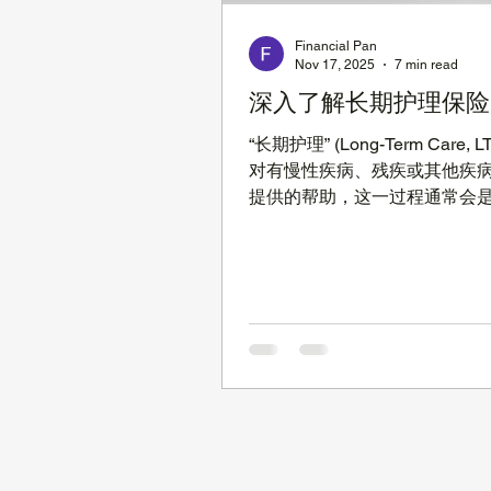
年收入 Threshold 是 $51,9
Financial Pan
中， 您的收入超过Threshold 
Nov 17, 2025
7 min read
社安金福利就会减少 $1 。但
深入了解长期护理保险
的社安金只适用于您生日以前
就是在您没满周岁的月份，有 $
“长期护理” (Long-Term Care, 
deduction of e
对有慢性疾病、残疾或其他疾
提供的帮助，这一过程通常会
段时间。虽然现在很难想象，
我们用到某种形式的长期护理
常大的，而且费用相当高，目
的年均费用约 $10 万美元，而
涨。 问题是：我们将要如何支
昂的费用？ 我们上一篇文章提
对长期护理常见的误区【 长期
Long Term Care 的 10个误
到： 医疗健康保险 (Healthcare 
Insurance) 是不会支付这些
护理服务的费用的； 联邦老年