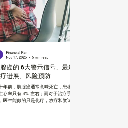
ntribute $20,500 Pre-tax money 或者
th 401k (注意喔，Roth Contribution
能省当年的税)，50 岁以上的员工一年
以多存 $6,500。如果公司提供 After-
x 401(k)，超过上面说的 Limit 后，还可
续存一部分钱，当然 After-tax 401(k)
不能省当年 Contribution 的税，好处是
Financial Pan
...
Nov 17, 2025
5 min read
腺癌的 6大警示信号、最新
治疗进展、风险预防
十年前，胰腺癌通常意味死亡，患者五
生存率只有 4% 左右；而对于治疗手
，医生能做的只是化疗，放疗和尝试一
冒险的手术。一个很重要的原因是，胰
癌通常是在晚期才被发现，因为胰腺藏
胃的后面，常规手段很难发现肿瘤；另
，一些身体的警告信号，比如腹部不