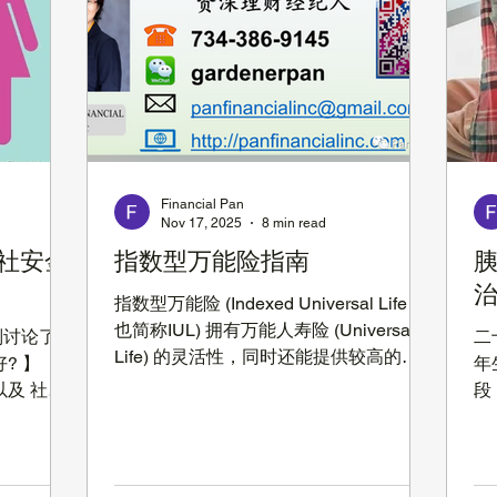
配偶社安金（养老金SSB）怎么领取可以
资产在无
Co
最优化，没有工作过，退休可以领社安金
经达到过去
Ro
吗？链接：
: 1 月
不
https://youtu.be/yubLS1FJERM 第12期:
二月份更是达
可
退休社安金，离婚再婚或丧偶的怎么领
时候，相信
ta
取，父母能领子女的社安金吗？什么条
 ，最近市
以继
件？链接：
在，各个大
也
https://youtu.be/GhmtShtwJS0 第11期
Financial Pan
怎么样？是
它是
Nov 17, 2025
8 min read
YouTube 可以通过扫描下面的条码观看。
是看不清！
这篇文章我们来讨论关于社安金
化社安金
指数型万能险指南
胰
源源不断往
即使有一定
指数型万能险 (Indexed Universal Life，
也简称IUL) 拥有万能人寿险 (Universal
别讨论了：
二
Life) 的灵活性，同时还能提供较高的增
? 】 【
年
长潜力。虽然听起来很简单，但是因为
以及 社安
段
指数型万能险提供了很多可选功能 ：比
们介绍一下
些
如投资回报所参考的指数，保底策略，增
，以及夫妻
腺
长利息计算方法，副险 (Rider), 生前福利
好。当然，
在
等等，所以它比其他类型的人寿保险可能
的想法也不
外