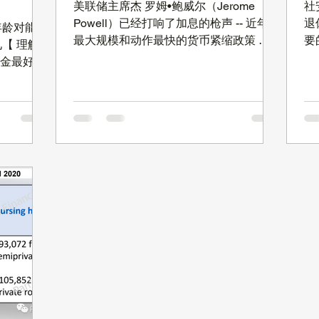
腺
美联储主席杰 罗姆•鲍威尔（Jerome
社
Powell）已经打响了加息的枪声 -- 近年来
退
年龄对能领
最大规模和动作最快的货币紧缩政策 。
要
【 理解
他提到，2022 年不排除在每次 FOMC 会
是
安金最好?
议加息【FOMC = Federal Open Market
的
安金，主要
Committee；联邦公开市场委员会】。
的
的影响，以
2022 年接下来还有 7 次 FOMC 会议呢，
情
工作收入
预计今年至少会有 4-5 次加息。 促成鲍
拿
年龄时，
威尔下定决心的一个重要原因，是最近的
且
会上确实越
通货膨胀实在太高了，都 7% 了。看过我
呢
还选择继续
们以前写的【 US Treasury Series I Bond
看
来的工作，
- 保本, 带通胀保护的一种选择 】的朋友
有具
择自己创
已经知道了，Series I Bond 跟通胀率直
堂" Youtube 频道， 第 4 期:
，您的收入
接挂钩，所以最近的 Series I Bond 利息
税
利。 如
是 7.12% 了。如果你也想买，请参照文
链
始领取社安
章中的指南。 看下图就知道通胀率的历
ht
22 年的
史了，12/31/2021 的通胀率 7%，是
扫
，也就是说，
1982 年以来（30年来）最高，更加令人
一
 会降低你的社
担心的是，通胀率的增长很快【见下
本
年 2022