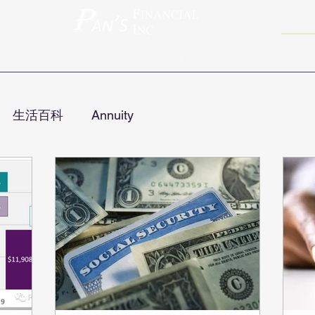
ravel Insurance
Retirement
Videos
Blog
Contact
生活百科
Annuity