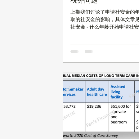
税务问题
上期我们讨论了申请社安金的
取的社安金的影响，具体文章见
社安金 - 什么年龄开始申请社
】。这篇文章我们继续讨论社
讨论退休后工作收入对社安金
及社安金的税务问题。 退休后
对社安金的影响 当您达到退休
您可能并不打算退休。现在社
来越多的人在达到退休年龄后
工作，当然有些人还是继续原
也有人选择全新的工作，或选
业。但是不管您的工作是什么
很有可能影响您领取的社安金福
果年龄在 FRA 以下 如果您开
金，同时还有工作收入，那么 20
收入Threshold 是 $19,560
超过 $19,560 的收入 每 $2
安金收入的 $1 。 如果在 FRA 当