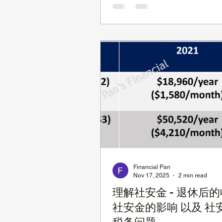
同，所以本文只是供您参考。 
如果您是单身，您只需要 选择
自己的方案就行 ，而不用考虑
拿社安金会是否对其他人有没
话说，一人吃饱，全家不饿。
社安金的时间肯定会增加你的
额，但是根据你自身的情况，
开始领取社安金可能更合理。
解，找一位专业人士讨论一下
要的。 已婚人士 如果您已婚
金可以选择下面两者中的较高值
己的福利 (根据你过去收入最高的
计算出来的 PIA，不了解PIA
考以前的文章)， 您配偶的 PIA
Financial Pan
Nov 17, 2025
2 min read
也就是 Spousal Benefit 但
是，如果你选择 Spousal Benef
理解社安金 - 退休后
即使您的配偶申请社安金的年
社安金的影响 以及 社
Full Retireme