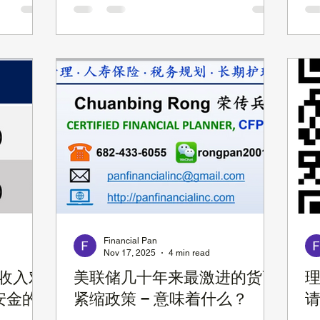
更难理解一些。 什么是指数型万能险? 指
单身人士
适
数型万能险是 参考股市走势来支付投资
最适合你
容
利息 的一种终身人寿险，它是万能人寿
自己开始
腺
保险的一个分支，这也意味着 IUL 跟
有影响。俗
胰
Universal Life 有类似性，比如投保人可
你延迟领取
并
以根据需要来灵活更改付款方式和一些
社安金金
减
Benefits，比如 Death Benefit 等。 因为
有时候提前
以
指数型万能险跟股市相关的指数挂钩 ，
如果你不了
见
所以 它的现金值可能会快速增长 ，但是
是非常有必
脐
某些年份也可能会没有增长，即使这样，
，您的社安
或
指数型万能险还是能够 保证现金值的回
： 您自
胰
报不低于 0% ，因此 IUL 的投资相对于直
 35 年
痛
接参与股市有一定的风险控制，投资会更
的朋友请参
糖
稳定些，我们随后会详细解释。而当现金
 的一半，
发
Financial Pan
值达到一定程度后，您甚至可以不用再支
Nov 17, 2025
4 min read
是需要注意的
特
付保
it ，那么
人
的收入对
美联储几十年来最激进的货币
理
龄超过了
癌
安金的
紧缩政策 – 意味着什么？
请
为