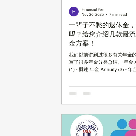
Financial Pan
Nov 20, 2025
7 min read
一辈子不愁的退休金，
吗？给您介绍几款最流
金方案！
我们以前讲到过很多有关年金
写了很多年金分类总结。 年金 Ann
(1) - 概述 年金 Annuity (2) -
年金 Annuity (3) - 各种指数年
Annuity (4) - 浮动年金 年
们的微信视频号。 为什么 年
退休规划中占有这么重要的地位
先， 人的平均寿命逐渐攀升 
接近90岁了，身边九十多甚至
的老人越来越多，我们华人尤
保健，平均寿命更高，那么我
不是能满足这样长时间的花销？