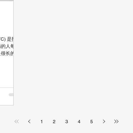
图】。 据统计，全球超过一半的 CEO 预
申请
60，在这一年
计高通胀会一直持续到 2023 年甚至更
A
的每 $3，
长，只有 7% 的
安
是这种减少
Fu
的月份，也
1
LTC) 是指
病的人每天
是很长的一
但是事实是
的概率是非
前护理中心
且逐年上
付这项高
到了大家
护理保险
区 】。其中提
Medical
1
2
3
4
5
日常生活长期
人医疗保