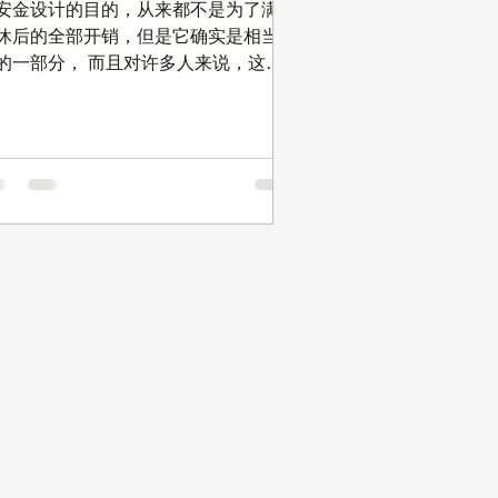
癌发病率比普通人群高 6~10 倍 。
安金设计的目的，从来都不是为了满足
休后的全部开销，但是它确实是相当重
的一部分， 而且对许多人来说，这也
他们退休后唯一有保证 (Guaranteed)
收入来源，而且提供了他们退休收入中
相当大一部分。 既然是这么重要的事
， 您是否知道您将来的社安金每月能
多少呢？什么时候申请福利最好呢？而
您能做些什么来最大化您将来的社安金
？您的社安金要不要交税呢？ (欢迎观
我们的近期录制的 Youtube 视频，里面
体讲解。) Youtube 频道 "潘老师小课
《社安金要交
吗？如何计算多少社安金要交税？》
接是 (Copy 粘贴 到 浏览器 打开)：
tps://youtu.be/h9pbcrJZLYo 也可以通过
描下面的条码观看。 我们接下来会有
系列公众号文章来讨论一些社安金的基
知识。这篇文章会讨论 “如何选择最佳