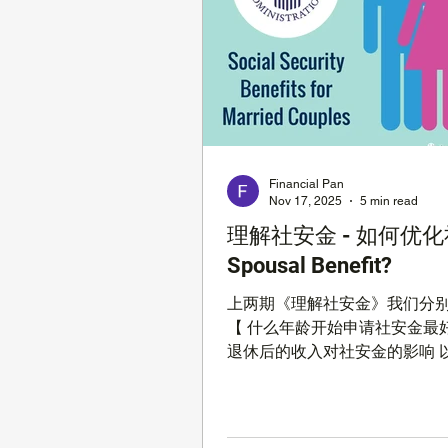
通货膨胀的存在， 使得我们的
形中缩水。今年的通货膨胀已
40年的最高点【 通胀创 40 年新高
份通胀 CPI 系数 7.5% 】，
到了 7.9%。大家在买东西的
深有体会。 另外， 市场的风险
场波动巨大，2022 年初到现
Financial Pan
盘指数大幅度跌跌涨涨！未来
Nov 17, 2025
5 min read
涨是跌，我们没有水晶球，真
理解社安金 - 如何优
当我们工作的时候，钱还是在
银行里进，因为我们有收入，
Spousal Benefit?
的风险也能承受，
上两期《理解社安金》我们分
【 什么年龄开始申请社安金最好
退休后的收入对社安金的影响 
金的税务问题 】 这篇文章我
不同婚姻状况下社安金的优化
双方如何配合申请社安金比较
每个家庭的情况不同，每个人