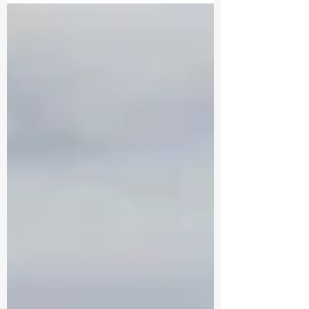
终身寿险(permanent)两大类 一、定期保险
（term life）...